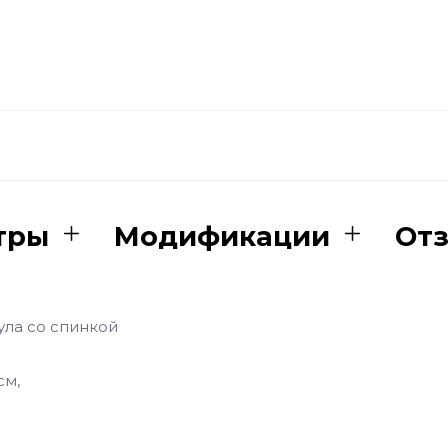
тры
Модификации
От
ула со спинкой
см,