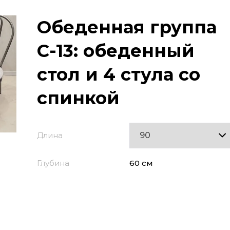
Обеденная группа
С-13: обеденный
стол и 4 стула со
спинкой
Длина
Глубина
60 см